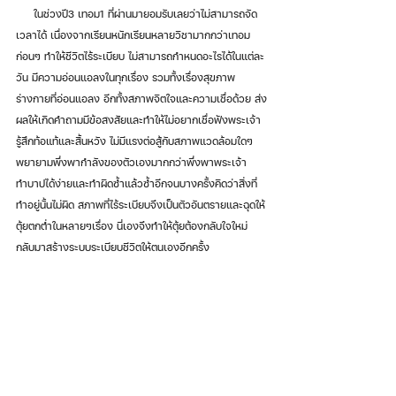
     ในช่วงปี3 เทอม1 ที่ผ่านมายอมรับเลยว่าไม่สามารถจัด
เวลาได้ เนื่องจากเรียนหนักเรียนหลายวิชามากกว่าเทอม
ก่อนๆ ทำให้ชีวิตไร้ระเบียบ ไม่สามารถกำหนดอะไรได้ในแต่ละ
วัน มีความอ่อนแอลงในทุกเรื่อง รวมทั้งเรื่องสุขภาพ
ร่างกายที่อ่อนแอลง อีกทั้งสภาพจิตใจและความเชื่อด้วย ส่ง
ผลให้เกิดคำถามมีข้อสงสัยและทำให้ไม่อยากเชื่อฟังพระเจ้า 
รู้สึกท้อแท้และสิ้นหวัง ไม่มีแรงต่อสู้กับสภาพแวดล้อมใดๆ 
พยายามพึ่งพากำลังของตัวเองมากกว่าพึ่งพาพระเจ้า 
ทำบาปได้ง่ายและทำผิดซ้ำแล้วซ้ำอีกจนบางครั้งคิดว่าสิ่งที่
ทำอยู่นั้นไม่ผิด สภาพที่ไร้ระเบียบจึงเป็นตัวอันตรายและฉุดให้
ตุ้ยตกต่ำในหลายๆเรื่อง นี่เองจึงทำให้ตุ้ยต้องกลับใจใหม่ 
กลับมาสร้างระบบระเบียบชีวิตให้ตนเองอีกครั้ง