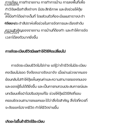
การเรียน การทำรายงาน การทำการบ้าน การลงพื้นที่เพื่อ
รวมพันธกิจ
ทำวิจัยหรือทำสิ่งต่างๆ มีประสิทธิภาพ และยังช่วยให้ตุ้ย
ค่าย
ลงมือทำได้อย่างเต็มที่ โดยส่วนตัวคือจะมีแผนตารางปะจำ
คำพยาน
เดือน ประจำสัปดาห์เพื่อช่วยในการจัดการและเรียงลำดับ
ความสำคัญของรายงาน การบ้านที่ต้องทำ และทำให้การจัด
EARC2024
เวลาได้ลงตัวมากยิ่งขึ้น
การจัดระเบียบชีวิตมีผลทำให้วิธีคิดเปลี่ยนไป
     การจัดระเบียบชีวิตไม่ใช่ง่าย แต่รู้ว่าถ้าชีวิตไม่มีระเบียบ 
คงเรียนไม่รอด จึงต้องเอาจริงเอาจัง เมื่อผ่านช่วงยากมอง
ย้อนกลับไปทำให้ตุ้ยเห็นคุณค่าและความสามารถของตนเอง
และของผู้อื่นได้ดียิ่งขึ้น และเป็นการทบทวนประสบการณ์และ
บทเรียนเพื่อนำไปปรับปรุงแก้ไข ช่วยให้ตุ้ยมีวิธีคิดที่รอบ
ครอบชัดเจนสามารถแยกแยะได้ว่าสิ่งใดสำคัญ สิ่งใดที่ควรที่
จะตัดออกไปจากชีวิต ทำให้ชีวิตง่ายขึ้น
เกิดอะไรขึ้นถ้าชีวิตไร้ระเบียบ