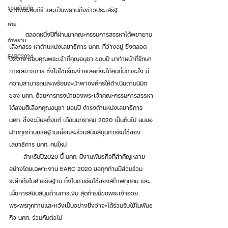
รวมพันธกิจ
จากพระคัมภีร์ และเป็นพยานถึงข่าวประเสริฐ
ค่าย
        ตลอดหนึ่งปีที่ผ่านมาคณะกรรมการสรรหาได้พยายาม
คำพยาน
เลือกสรร หาตำแหน่งเลขาธิการ นคท. ที่ว่างอยู่ ซึ่งตลอด
EARC2024
ปี2019 ขอบคุณพระเจ้าที่คุณอนุชา ขอบปี มาทำหน้าที่รักษา
การเลขาธิการ ซึ่งไม่ใช่เรื่องง่ายเลยที่จะได้คนที่มีภาระใจ มี
ความสามารถและพร้อมจะนำพาองค์กรให้ดำเนินตามนิมิต
ของ นคท. ด้วยการทรงนำของพระเจ้าคณะกรรมการสรรหา
ได้ลงมติเลือกคุณอนุชา ขอบปี ดำรงตำแหน่งเลขาธิการ 
นคท. ซึ่งจะมีผลตั้งแต่ เดือนมกราคม 2020 เป็นต้นไป ผมขอ
ฝากทุกท่านอธิษฐานเผื่อและร่วมสนับสนุนการรับใช้ของ
เลขาธิการ นคท. คนใหม่
       สำหรับปี2020 นี้ นคท. มีงานพันธกิจที่สำคัญหลาย
อย่างโดยเฉพาะงาน EARC 2020 ขอทุกท่านมีส่วนร่วม
ระลึกถึงในคำอธิษฐาน ทั้งในการรับใช้ของสต๊าฟทุกคน และ 
เผื่อการสนับสนุนด้านการเงิน สุดท้ายนี้ขอพระเจ้าอวย
พระพรทุกท่านและหวังเป็นอย่างยิ่งว่าจะได้ร่วมรับใช้ในพันธ
กิจ นคท. ร่วมกันต่อไป