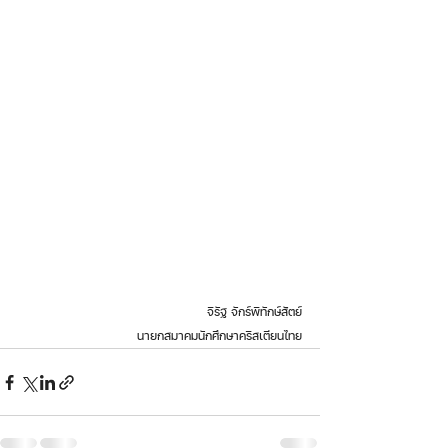
จิรัฐ จักร์พิทักษ์สัตย์
นายกสมาคมนักศึกษาคริสเตียนไทย