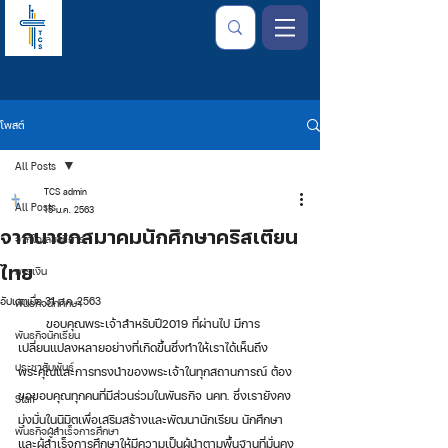
โพสต์
All Posts
TCS admin
All Posts
15 ม.ค. 2563
จากนายกสมาคมนักศึกษาคริสเตียน
จากใจเลขาธิการ
ไทย
การเงิน
อัปเดตเมื่อ
31 ม.ค. 2563
พันธกิจนักศึกษา
       ขอบคุณพระเจ้าสำหรับปี2019 ที่ผ่านไป มีการ
พันธกิจนักเรียน
เปลี่ยนแปลงหลายอย่างที่เกิดขึ้นซึ่งทำให้เราได้เห็นถึง
ประชาสัมพันธ์
พระคุณและการทรงนำของพระเจ้าในทุกสถานการณ์ ต้อง
ขอขอบคุณทุกคนที่มีส่วนร่วมในพันธกิจ นคท. ซึ่งเรายังคง
Staff
มุ่งมั่นในนิมิตเพื่อเสริมสร้างและพัฒนานักเรียน นักศึกษา 
พันธกิจผู้สำเร็จการศึกษา
และผู้สำเร็จการศึกษาให้มีความเป็นผู้นำตามพื้นฐานที่มั่นคง