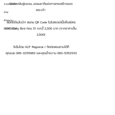
นำเรากลับสู่เอเดน...ธรรมชาติแห่งการทรงสร้างของ
รวมพันธกิจ
พระเจ้า 
ค่าย
คำพยาน
สมัครได้แล้วน้า! สแกน QR Code ในโปสเตอร์นี้เพื่อสมัคร
ราคา Early Bird ก่อน 31 ก.ค.นี้ 2,300 บาท (จากราคาเต็ม 
EARC2024
2,500)
ริเริ่มโดย GCF Regional / ติดต่อสอบถามได้ที่
คุณเนย 095-3255983 และคุณน้ำหวาน 083-5352533