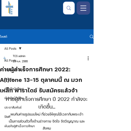
โพสต์
All Posts
TCS admin
All Posts
23 ก.ค. 2565
ค่ายผู้สำเร็จการศึกษา 2022:
จากใจเลขาธิการ
A(l)lone 13-15 ตุลาคมนี้ ณ มวก
การเงิน
เหล็ก พาราไดซ์ รับสมัครแล้วจ้า
พันธกิจนักศึกษา
ค่ายผู้สำเร็จการศึกษา ปี 2022 กำลังจะ
พันธกิจนักเรียน
เกิดขึ้น...
ประชาสัมพันธ์
พบกับค่ายรูปแบบใหม่ ที่ช่วยให้คุณใช้เวลากับพระเจ้า
Staff
เป็นการส่วนตัวทั้งด้านร่างกาย จิตใจ จิตวิญญาณ และ
พันธกิจผู้สำเร็จการศึกษา
สังคม