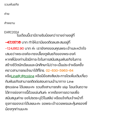
รวมพันธกิจ
ค่าย
คำพยาน
EARC2024
	ในเดือนนี้เรามีรายรับน้อยกว่ารายจ่ายอยู่ที่ 
-47,137.16
บาท ทำให้เรามียอดติดลบสะสมอยู่ที่
-124,662.90
 บาท ค่ะ เรายังคงขอบคุณพระเจ้าและหวังใจ
เสมอว่าพระองค์จะทรงเลี้ยงดูพันธกิจของพระองค์
หากพี่น้องท่านใดมีภาระใจในการสนับสนุนพันธกิจในการ
สร้างชีวิตนักเรียนและนักศึกษาไม่ว่าจะเป็นประจำหรือครั้ง
คราวสามารถแจ้งมาได้ที่โทร. 
02-630-5963-64 
หรือ
Line@:@tcsline
หรือมีข้อสงสัยประการใดเพิ่มเติมเกี่ยว
กับพันธกิจสามารถติดต่อสอบถามเข้ามาทาง Line 
@tcsline ได้เลยนะคะ รวมถึงสามารถส่ง slip โอนเงินถวาย
ได้ทางช่องทางนี้ด้วยเช่นกันค่ะ หากต้องการถวายเพื่อ
สนับสนุนค่าย ขอโปรดระบุไว้ในสลิป หรือแจ้งกับเจ้าหน้าที่
ธุรการของเราได้เลยนะคะ ขอพระเจ้าอวยพรและคุ้มครองพี่
น้องทุกท่านนะคะ