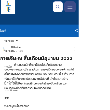
โพสต์
All Posts
TCS admin
All Posts
23 ก.ค. 2565
การเงิน ณ สิ้นเดือนมิถุนายน 2022
จากใจเลขาธิการ
	ค่ายอบรมนักศึกษาได้จบไปแล้วด้วยความ
การเงิน
ขอบพระคุณพระเจ้า เราเห็นการทรงสถิตของพระเจ้า เราได้
เห็นว่าพระองค์ทรงทำงานอย่างมากมายในค่ายนี้ ในด้านการ
พันธกิจนักศึกษา
เงินเราได้เห็นการสนับสนุนจากพี่น้องที่หลั่งไหลมาอย่าง
พันธกิจนักเรียน
มากมายเกินพอ สรรเสริญพระเจ้าผู้ทรงจัดเตรียม และ
ขอบคุณพี่น้องที่มีใจถวายเพื่อนักศึกษาค่ะ
ประชาสัมพันธ์
Staff
พันธกิจผู้สำเร็จการศึกษา